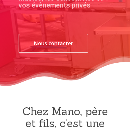
vos évènements privés
Nous contacter
Chez
Mano,
père
et
fils,
c'est
une