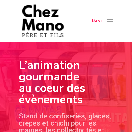
Menu
Hit enter to search or ESC to close
L’animation
gourmande
au coeur des
évènements
Stand de confiseries, glaces,
crêpes et chichi pour les
mairies, les collectivités et